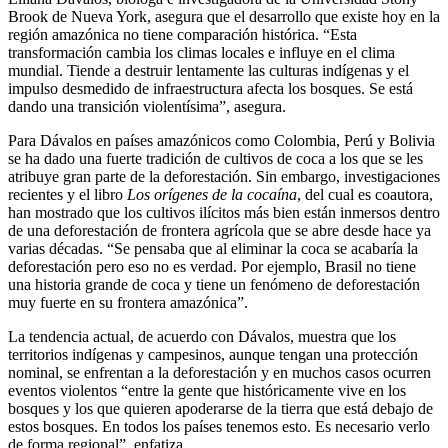
Brook de Nueva York, asegura que el desarrollo que existe hoy en la
región amazónica no tiene comparación histórica. “Esta
transformación cambia los climas locales e influye en el clima
mundial. Tiende a destruir lentamente las culturas indígenas y el
impulso desmedido de infraestructura afecta los bosques. Se está
dando una transición violentísima”, asegura.
Para Dávalos en países amazónicos como Colombia, Perú y Bolivia
se ha dado una fuerte tradición de cultivos de coca a los que se les
atribuye gran parte de la deforestación. Sin embargo, investigaciones
recientes y el libro
Los orígenes de la cocaína
, del cual es coautora,
han mostrado que los cultivos ilícitos más bien están inmersos dentro
de una deforestación de frontera agrícola que se abre desde hace ya
varias décadas. “Se pensaba que al eliminar la coca se acabaría la
deforestación pero eso no es verdad. Por ejemplo, Brasil no tiene
una historia grande de coca y tiene un fenómeno de deforestación
muy fuerte en su frontera amazónica”.
La tendencia actual, de acuerdo con Dávalos, muestra que los
territorios indígenas y campesinos, aunque tengan una protección
nominal, se enfrentan a la deforestación y en muchos casos ocurren
eventos violentos “entre la gente que históricamente vive en los
bosques y los que quieren apoderarse de la tierra que está debajo de
estos bosques. En todos los países tenemos esto. Es necesario verlo
de forma regional”, enfatiza.