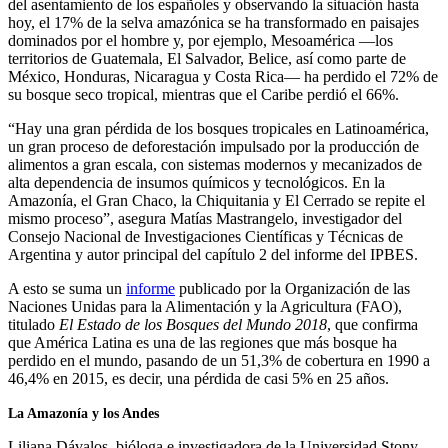
del asentamiento de los españoles y observando la situación hasta
hoy, el 17% de la selva amazónica se ha transformado en paisajes
dominados por el hombre y, por ejemplo, Mesoamérica —los
territorios de Guatemala, El Salvador, Belice, así como parte de
México, Honduras, Nicaragua y Costa Rica— ha perdido el 72% de
su bosque seco tropical, mientras que el Caribe perdió el 66%.
“Hay una gran pérdida de los bosques tropicales en Latinoamérica,
un gran proceso de deforestación impulsado por la producción de
alimentos a gran escala, con sistemas modernos y mecanizados de
alta dependencia de insumos químicos y tecnológicos. En la
Amazonía, el Gran Chaco, la Chiquitania y El Cerrado se repite el
mismo proceso”, asegura Matías Mastrangelo, investigador del
Consejo Nacional de Investigaciones Científicas y Técnicas de
Argentina y autor principal del capítulo 2 del informe del IPBES.
A esto se suma un
informe
publicado por la Organización de las
Naciones Unidas para la Alimentación y la Agricultura (FAO),
titulado
El Estado de los Bosques del Mundo 2018
, que confirma
que América Latina es una de las regiones que más bosque ha
perdido en el mundo, pasando de un 51,3% de cobertura en 1990 a
46,4% en 2015, es decir, una pérdida de casi 5% en 25 años.
La Amazonía y los Andes
Liliana Dávalos, bióloga e investigadora de la Universidad Stony