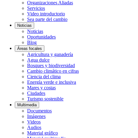
Organizaciones Aliadas
Servicios
Video introductorio
Sea parte del cambio
Noticias
Noticias
Oportunidades
Blog
Áreas focales
Agricultura y ganadería
Agua dulce
Bosques y biodiversidad
Cambio climático en cifras
Ciencia del clima
Energía verde e inclusiva
Mares y costas
Ciudades
Turismo sostenible
Multimedia
Documentos
Imágenes
Videos
Audios
Material gráfico