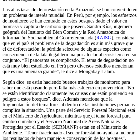
Las altas tasas de deforestación en la Amazonía se han convertido en
un problema de interés mundial. En Perú, por ejemplo, los esfuerzos
de monitoreo se han centrado en estos bosques dado el valor en
biomasa y captura de carbono que poseen. Sandra Ríos, ingeniera
geógrafa del Instituto del Bien Común y la Red Amazónica de
Información Socioambiental Georreferenciada (
RAISG
), considera
que en el país el problema de la degradación es aún más grave que
el de deforestación; la pérdida selectiva de algunas especies como
consecuencia de la tala ilegal termina por afectar al ecosistema en su
conjunto. “El panorama es complicado. El tema de degradación no
está muy bien estudiado en Perú pero diversos estudios mencionan
que es una amenaza grande”, le dice a Mongabay Latam.
Según dice, se están haciendo buenos trabajos de monitoreo para
saber qué está pasando pero falta más esfuerzo en prevención. “No
se están identificando claramente las causas que están poniendo en
peligro a estos bosques”, dice. Además menciona que la
fragmentación del tema forestal dentro de las instituciones peruanas
complica la situación. Una parte del Servicio Forestal Nacional está
en el Ministerio de Agricultura, mientras que el tema forestal para
cambio climático y el Servicio Nacional de Áreas Naturales
Protegidas por el Estado (SERNANP) están en el Ministerio de
Ambiente. “Tener fraccionado al sector forestal no ayuda a mejorar
los resultados de buen manejo y conservación de los bosques”,