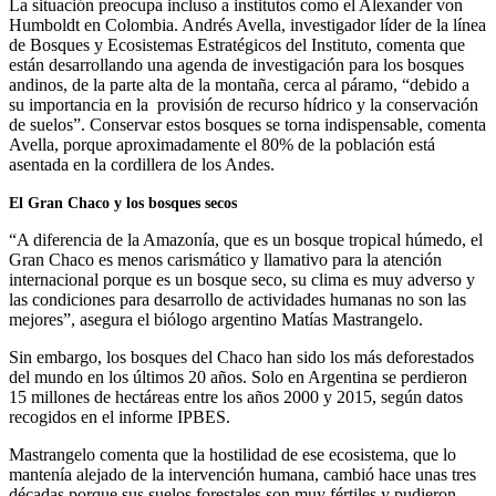
La situación preocupa incluso a institutos como el Alexander von
Humboldt en Colombia. Andrés Avella, investigador líder de la línea
de Bosques y Ecosistemas Estratégicos del Instituto, comenta que
están desarrollando una agenda de investigación para los bosques
andinos, de la parte alta de la montaña, cerca al páramo, “debido a
su importancia en la provisión de recurso hídrico y la conservación
de suelos”. Conservar estos bosques se torna indispensable, comenta
Avella, porque aproximadamente el 80% de la población está
asentada en la cordillera de los Andes.
El Gran Chaco y los bosques secos
“A diferencia de la Amazonía, que es un bosque tropical húmedo, el
Gran Chaco es menos carismático y llamativo para la atención
internacional porque es un bosque seco, su clima es muy adverso y
las condiciones para desarrollo de actividades humanas no son las
mejores”, asegura el biólogo argentino Matías Mastrangelo.
Sin embargo, los bosques del Chaco han sido los más deforestados
del mundo en los últimos 20 años. Solo en Argentina se perdieron
15 millones de hectáreas entre los años 2000 y 2015, según datos
recogidos en el informe IPBES.
Mastrangelo comenta que la hostilidad de ese ecosistema, que lo
mantenía alejado de la intervención humana, cambió hace unas tres
décadas porque sus suelos forestales son muy fértiles y pudieron