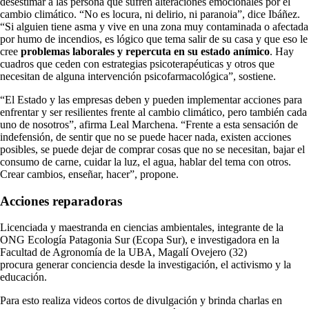
desestimar a las persona que sufren alteraciones emocionales por el
cambio climático. “No es locura, ni delirio, ni paranoia”, dice Ibáñez.
“Si alguien tiene asma y vive en una zona muy contaminada o afectada
por humo de incendios, es lógico que tema salir de su casa y que eso le
cree
problemas laborales y repercuta en su estado anímico
. Hay
cuadros que ceden con estrategias psicoterapéuticas y otros que
necesitan de alguna intervención psicofarmacológica”, sostiene.
“El Estado y las empresas deben y pueden implementar acciones para
enfrentar y ser resilientes frente al cambio climático, pero también cada
uno de nosotros”, afirma Leal Marchena. “Frente a esta sensación de
indefensión, de sentir que no se puede hacer nada, existen acciones
posibles, se puede dejar de comprar cosas que no se necesitan, bajar el
consumo de carne, cuidar la luz, el agua, hablar del tema con otros.
Crear cambios, enseñar, hacer”, propone.
Acciones reparadoras
Licenciada y maestranda en ciencias ambientales, integrante de la
ONG Ecología Patagonia Sur (Ecopa Sur), e investigadora en la
Facultad de Agronomía de la UBA, Magalí Ovejero (32)
procura generar conciencia desde la investigación, el activismo y la
educación.
Para esto realiza videos cortos de divulgación y brinda charlas en