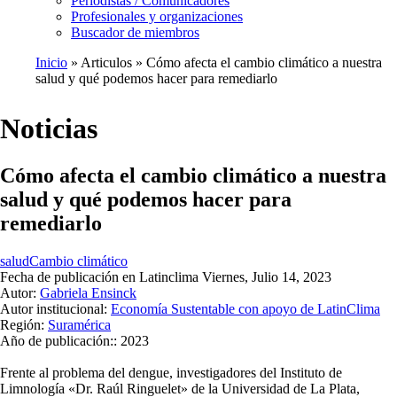
Periodistas / Comunicadores
Profesionales y organizaciones
Buscador de miembros
Inicio
Articulos
Cómo afecta el cambio climático a nuestra
salud y qué podemos hacer para remediarlo
Ruta
de
Noticias
navegación
Cómo afecta el cambio climático a nuestra
salud y qué podemos hacer para
remediarlo
salud
Cambio climático
Fecha de publicación en Latinclima
Viernes, Julio 14, 2023
Autor:
Gabriela Ensinck
Autor institucional:
Economía Sustentable con apoyo de LatinClima
Región:
Suramérica
Año de publicación::
2023
Frente al problema del dengue, investigadores del Instituto de
Limnología «Dr. Raúl Ringuelet» de la Universidad de La Plata,