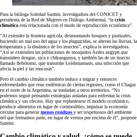
Para la bióloga Soledad Santini, investigadora del CONICET y
presidenta de la Red de Mujeres en Diálogo Ambiental, “la
crisis
climática
está relacionada con el modo de reproducción económica”.
“Al extender la frontera agrícola, desmontando bosques y pastizales,
haciendo un mal uso del agua y los plaguicidas, se alteran las lluvias, la
temperatura y la dinámica de los insectos”, explica la investigadora.
“Así se extienden las poblaciones de mosquitos Aedes aegypti que
transmiten dengue, xica y chikungunya, y también las de un insecto
llamado flebótomo, que transmite Leishmaniasis, una infección que
afecta la piel y las mucosas”.
Pero el cambio climático también induce a migrar y entonces
enfermedades que eran endémicas de ciertas regiones, como el Chagas
en el norte de la Argentina, se trasladan a otros territorios. “No
podemos seguir pensando estrategias aisladas para enfrentar la crisis
climática y sus efectos. Hay que replantearse el modelo económico,
producir alimentos en lugar de commodities, impulsar la economía
circular para generar
menos residuos
y ser respetuosos del ambiente
del que formamos parte, en lugar de vernos por encima de él”, propone
Santini.
Cambio climático y salud, ¿cómo se puede