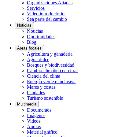
Organizaciones Aliadas
Servicios
Video introductorio
Sea parte del cambio
Noticias
Noticias
Oportunidades
Blog
Áreas focales
Agricultura y ganadería
Agua dulce
Bosques y biodiversidad
Cambio climático en cifras
Ciencia del clima
Energía verde e inclusiva
Mares y costas
Ciudades
Turismo sostenible
Multimedia
Documentos
Imágenes
Videos
Audios
Material gráfico