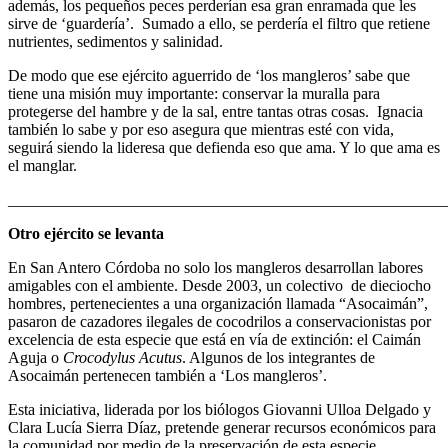
además, los pequeños peces perderían esa gran enramada que les
sirve de
‘guardería’. Sumado a ello, se perdería el filtro que retiene
nutrientes, sedimentos y salinidad.
De modo que ese ejército aguerrido de ‘los mangleros’ sabe que
tiene una misión muy importante: conservar la muralla para
protegerse del hambre y de la sal, entre tantas otras cosas. Ignacia
también lo sabe y por eso asegura que mientras esté con vida,
seguirá siendo la lideresa que defienda eso que ama. Y lo que ama es
el manglar.
_______________________________________________________
Otro ejército se levanta
En San Antero Córdoba no solo los mangleros desarrollan labores
amigables con el ambiente. Desde 2003, un colectivo de dieciocho
hombres, pertenecientes a una organización llamada “Asocaimán”,
pasaron de cazadores ilegales de cocodrilos a conservacionistas por
excelencia de esta especie que está en vía de extinción: el Caimán
Aguja o
Crocodylus Acutus
. Algunos de los integrantes de
Asocaimán pertenecen también a ‘Los mangleros’.
Esta iniciativa, liderada por los biólogos Giovanni Ulloa Delgado y
Clara Lucía Sierra Díaz, pretende generar recursos económicos para
la comunidad por medio de la preservación de esta especie.