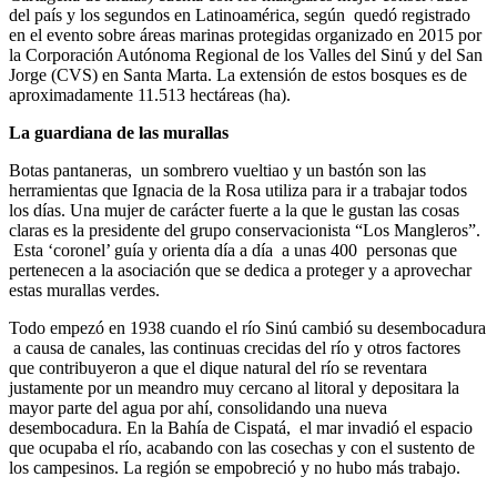
del país y los segundos en Latinoamérica, según quedó registrado
en el evento sobre áreas marinas protegidas organizado en 2015 por
la Corporación Autónoma Regional de los Valles del Sinú y del San
Jorge (CVS) en Santa Marta. La extensión de estos bosques es de
aproximadamente 11.513 hectáreas (ha).
La guardiana de las murallas
Botas pantaneras, un sombrero vueltiao y un bastón son las
herramientas que Ignacia de la Rosa utiliza para ir a trabajar todos
los días. Una mujer de carácter fuerte a la que le gustan las cosas
claras es la presidente del grupo conservacionista “Los Mangleros”.
Esta ‘coronel’ guía y orienta día a día a unas 400 personas que
pertenecen a la asociación que se dedica a proteger y a aprovechar
estas murallas verdes.
Todo empezó en 1938 cuando el río Sinú cambió su desembocadura
a causa de canales, las continuas crecidas del río y otros factores
que contribuyeron a que el dique natural del río se reventara
justamente por un meandro muy cercano al litoral y depositara la
mayor parte del agua por ahí, consolidando una nueva
desembocadura. En la Bahía de Cispatá, el mar invadió el espacio
que ocupaba el río, acabando con las cosechas y con el sustento de
los campesinos. La región se empobreció y no hubo más trabajo.