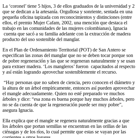
La ‘coronel’ tiene 5 hijos, 3 de ellos graduados de la universidad y 2
que se dedican a la artesanía. Orgullosa y sonriente, sentada en una
pequeña oficina tapizada con reconocimientos y distinciones (entre
ellos, el premio Mujer Cafam, 2002, una mención que destaca el
trabajo en las comunidades de las mujeres colombianas), Ignacia
cuenta que sacó a su familia adelante con la extracción de madera
producto del uso sostenible del manglar.
En el Plan de Ordenamiento Territorial (POT) de San Antero se
especifican las zonas del manglar que no se deben tocar porque son
de pobre regeneración y las que se regeneran naturalmente y se usan
para extraer madera. ‘Los mangleros’ fueron capacitados al respecto
y así están logrando aprovechar sosteniblemente el recurso.
“Hay personas que no saben de ciencia, pero conocen el diámetro y
la altura de un árbol empíricamente, entonces así pueden aprovechar
el mangle adecuadamente. Quien no esté preparado ve muchos
árboles y dice: “esa zona es buena porque hay muchos árboles, pero
no se da cuenta de que la regeneración puede ser muy pobre”,
asegura Ignacia.
Ella explica que el mangle se regenera naturalmente gracias a que
los árboles que portan semillas se encuentran en las orillas de las
ciénagas y de los ríos, lo cual permite que estas se vayan por las
corrientes a otros lugares.