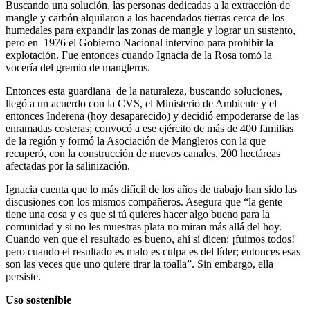
Buscando una solución, las personas dedicadas a la extracción de
mangle y carbón alquilaron a los hacendados tierras cerca de los
humedales para expandir las zonas de mangle y lograr un sustento,
pero en 1976 el Gobierno Nacional intervino para prohibir la
explotación. Fue entonces cuando Ignacia de la Rosa tomó la
vocería del gremio de mangleros.
Entonces esta guardiana de la naturaleza, buscando soluciones,
llegó a un acuerdo con la CVS, el Ministerio de Ambiente y el
entonces Inderena (hoy desaparecido) y decidió empoderarse de las
enramadas costeras; convocó a ese ejército de más de 400 familias
de la región y formó la Asociación de Mangleros con la que
recuperó, con la construcción de nuevos canales, 200 hectáreas
afectadas por la salinización.
Ignacia cuenta que lo más difícil de los años de trabajo han sido las
discusiones con los mismos compañeros. Asegura que “la gente
tiene una cosa y es que si tú quieres hacer algo bueno para la
comunidad y si no les muestras plata no miran más allá del hoy.
Cuando ven que el resultado es bueno, ahí sí dicen: ¡fuimos todos!
pero cuando el resultado es malo es culpa es del líder; entonces esas
son las veces que uno quiere tirar la toalla”. Sin embargo, ella
persiste.
Uso sostenible