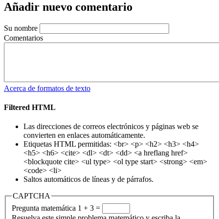
Añadir nuevo comentario
Su nombre
Comentarios
Acerca de formatos de texto
Filtered HTML
Las direcciones de correos electrónicos y páginas web se
convierten en enlaces automáticamente.
Etiquetas HTML permitidas: <br> <p> <h2> <h3> <h4>
<h5> <h6> <cite> <dl> <dt> <dd> <a hreflang href>
<blockquote cite> <ul type> <ol type start> <strong> <em>
<code> <li>
Saltos automáticos de líneas y de párrafos.
CAPTCHA
Pregunta matemática
1 + 3 =
Resuelva este simple problema matemático y escriba la