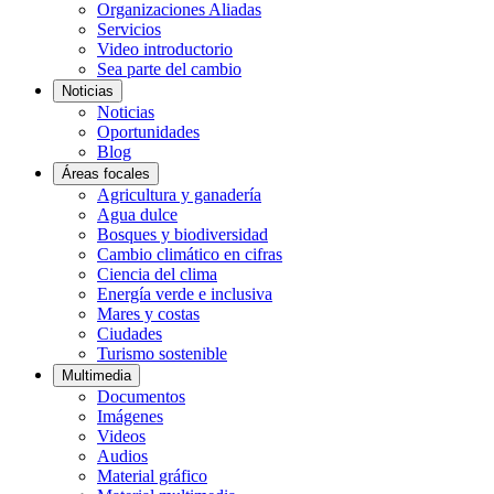
Organizaciones Aliadas
Servicios
Video introductorio
Sea parte del cambio
Noticias
Noticias
Oportunidades
Blog
Áreas focales
Agricultura y ganadería
Agua dulce
Bosques y biodiversidad
Cambio climático en cifras
Ciencia del clima
Energía verde e inclusiva
Mares y costas
Ciudades
Turismo sostenible
Multimedia
Documentos
Imágenes
Videos
Audios
Material gráfico