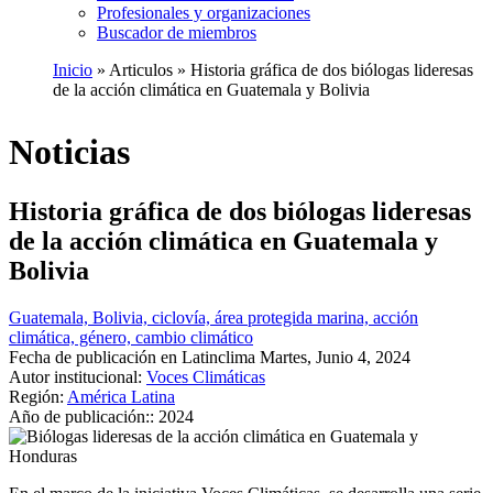
Profesionales y organizaciones
Buscador de miembros
Inicio
Articulos
Historia gráfica de dos biólogas lideresas
de la acción climática en Guatemala y Bolivia
Ruta
de
Noticias
navegación
Historia gráfica de dos biólogas lideresas
de la acción climática en Guatemala y
Bolivia
Guatemala, Bolivia, ciclovía, área protegida marina, acción
climática, género, cambio climático
Fecha de publicación en Latinclima
Martes, Junio 4, 2024
Autor institucional:
Voces Climáticas
Región:
América Latina
Año de publicación::
2024