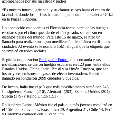
acompañados por sus maestros y padres.
“Es nuestro futuro”, gritaban, y su clamor se oyó hasta el centro de
la ciudad, donde los turistas hacían fila para entrar a la Galería Uffizi
en la Piazza Signoria.
Lo acontecido este viernes el Florencia forma parte de las huelgas
escolares por el clima que, desde el año pasado, se realizan en
distintos países del mundo. Para este 15 de marzo, se hizo un
llamado para realizar una gran movilización simultánea en distintas
ciudades. Al evento se le nombró 15M, al igual que la etiqueta que
se empleó en redes sociales.
Según la organización
Fridays for Future
, que comanda estas
movilizaciones, se dieron huelgas escolares en 123 país, entre ellos
Estados Unidos, China, India, Brasil y la Unión Europea, que son
los mayores emisores de gases de efecto invernadero. En total, al
llamado respondieron 2099 ciudades y pueblos.
De hecho, Italia fue el país que más movilizaciones sumó con 243.
Le siguieron Francia (216), Alemania (203), Estados Unidos (204),
Suecia (179) y Reino Unido (151).
En América Latina, México fue el país que más jóvenes movilizó en
el 15M con 32 eventos. Brasil tuvo 29, Argentina 21, Chile 14, Perú
y Colombia contaron con 11 cada uno.