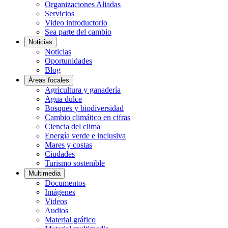
Organizaciones Aliadas
Servicios
Video introductorio
Sea parte del cambio
Noticias
Noticias
Oportunidades
Blog
Áreas focales
Agricultura y ganadería
Agua dulce
Bosques y biodiversidad
Cambio climático en cifras
Ciencia del clima
Energía verde e inclusiva
Mares y costas
Ciudades
Turismo sostenible
Multimedia
Documentos
Imágenes
Videos
Audios
Material gráfico