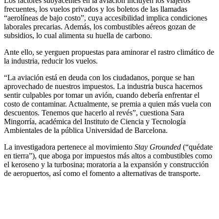
Los factores subyacentes en la aviación incluyen los viajeros
frecuentes, los vuelos privados y los boletos de las llamadas
“aerolíneas de bajo costo”, cuya accesibilidad implica condiciones
laborales precarias. Además, los combustibles aéreos gozan de
subsidios, lo cual alimenta su huella de carbono.
Ante ello, se yerguen propuestas para aminorar el rastro climático de
la industria, reducir los vuelos.
“La aviación está en deuda con los ciudadanos, porque se han
aprovechado de nuestros impuestos. La industria busca hacernos
sentir culpables por tomar un avión, cuando debería enfrentar el
costo de contaminar. Actualmente, se premia a quien más vuela con
descuentos. Tenemos que hacerlo al revés”, cuestiona Sara
Mingorría, académica del Instituto de Ciencia y Tecnología
Ambientales de la pública Universidad de Barcelona.
La investigadora pertenece al movimiento
Stay Grounded
(“quédate
en tierra”), que aboga por impuestos más altos a combustibles como
el keroseno y la turbosina; moratoria a la expansión y construcción
de aeropuertos, así como el fomento a alternativas de transporte.