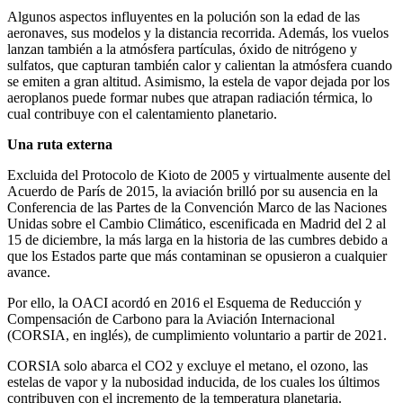
Algunos aspectos influyentes en la polución son la edad de las
aeronaves, sus modelos y la distancia recorrida. Además, los vuelos
lanzan también a la atmósfera partículas, óxido de nitrógeno y
sulfatos, que capturan también calor y calientan la atmósfera cuando
se emiten a gran altitud. Asimismo, la estela de vapor dejada por los
aeroplanos puede formar nubes que atrapan radiación térmica, lo
cual contribuye con el calentamiento planetario.
Una ruta externa
Excluida del Protocolo de Kioto de 2005 y virtualmente ausente del
Acuerdo de París de 2015, la aviación brilló por su ausencia en la
Conferencia de las Partes de la Convención Marco de las Naciones
Unidas sobre el Cambio Climático, escenificada en Madrid del 2 al
15 de diciembre, la más larga en la historia de las cumbres debido a
que los Estados parte que más contaminan se opusieron a cualquier
avance.
Por ello, la OACI acordó en 2016 el Esquema de Reducción y
Compensación de Carbono para la Aviación Internacional
(CORSIA, en inglés), de cumplimiento voluntario a partir de 2021.
CORSIA solo abarca el CO2 y excluye el metano, el ozono, las
estelas de vapor y la nubosidad inducida, de los cuales los últimos
contribuyen con el incremento de la temperatura planetaria.