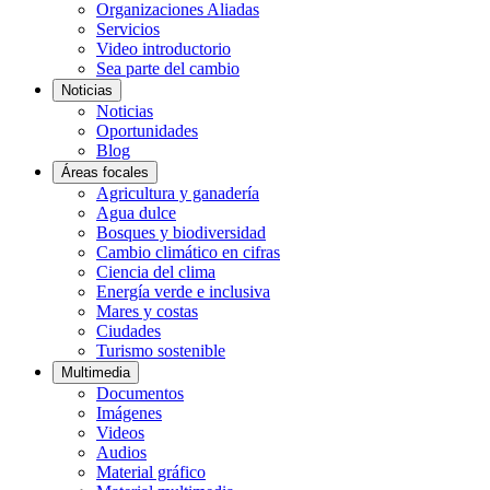
Organizaciones Aliadas
Servicios
Video introductorio
Sea parte del cambio
Noticias
Noticias
Oportunidades
Blog
Áreas focales
Agricultura y ganadería
Agua dulce
Bosques y biodiversidad
Cambio climático en cifras
Ciencia del clima
Energía verde e inclusiva
Mares y costas
Ciudades
Turismo sostenible
Multimedia
Documentos
Imágenes
Videos
Audios
Material gráfico