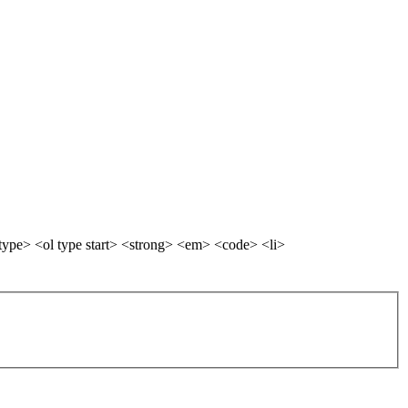
ype> <ol type start> <strong> <em> <code> <li>