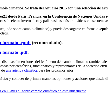
bio climático. Se trata del Anuario 2015 con una selección de artí
laves21 desde París, Francia, en la Conferencia de Naciones Unida
ases de efecto invernadero y paliar así las más dramáticas consecuencia
 segundo sobre cambio climático) y puede descargarse en formato
.epu
otros.
n formato .epub
(recomendado).
n formato .pdf
.
s distintas dimensiones del fenómeno del cambio climático (ambientales,
adas por científicos, funcionarios y representantes de la sociedad civi
o de
una agenda climática
para los próximos años.
ático
y conocer de primera mano las opiniones y acciones que desde dis
os en Claves21 sobre cambio climático en este link directo
.