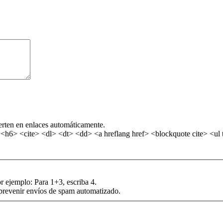
erten en enlaces automáticamente.
6> <cite> <dl> <dt> <dd> <a hreflang href> <blockquote cite> <ul t
r ejemplo: Para 1+3, escriba 4.
 prevenir envíos de spam automatizado.