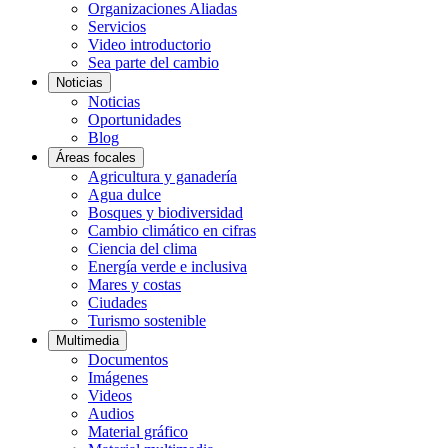
Organizaciones Aliadas
Servicios
Video introductorio
Sea parte del cambio
Noticias
Noticias
Oportunidades
Blog
Áreas focales
Agricultura y ganadería
Agua dulce
Bosques y biodiversidad
Cambio climático en cifras
Ciencia del clima
Energía verde e inclusiva
Mares y costas
Ciudades
Turismo sostenible
Multimedia
Documentos
Imágenes
Videos
Audios
Material gráfico