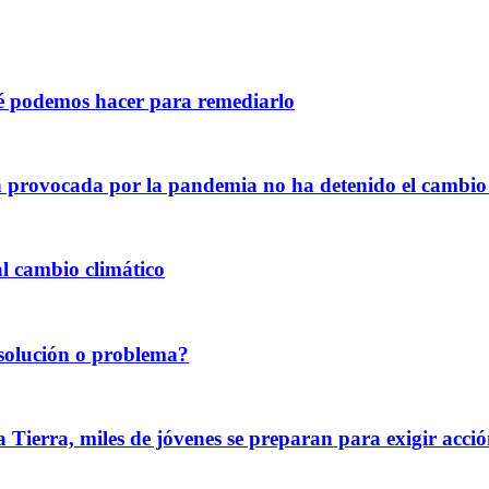
ué podemos hacer para remediarlo
n provocada por la pandemia no ha detenido el cambio 
al cambio climático
¿solución o problema?
rra, miles de jóvenes se preparan para exigir acción 