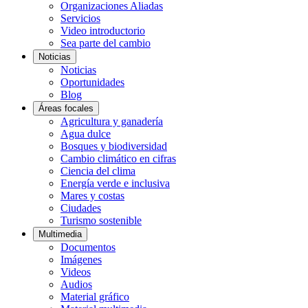
Organizaciones Aliadas
Servicios
Video introductorio
Sea parte del cambio
Noticias
Noticias
Oportunidades
Blog
Áreas focales
Agricultura y ganadería
Agua dulce
Bosques y biodiversidad
Cambio climático en cifras
Ciencia del clima
Energía verde e inclusiva
Mares y costas
Ciudades
Turismo sostenible
Multimedia
Documentos
Imágenes
Videos
Audios
Material gráfico