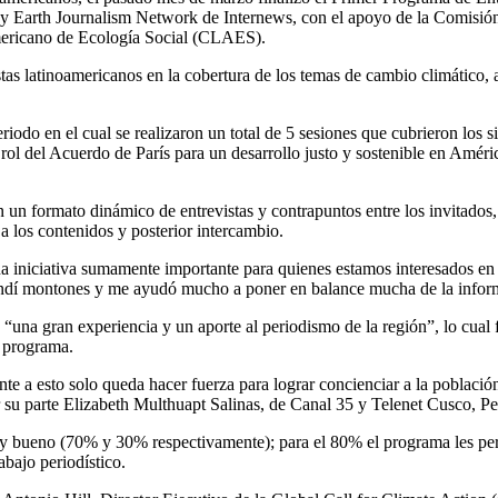
y Earth Journalism Network de Internews, con el apoyo de la Comis
mericano de Ecología Social (CLAES).
tas latinoamericanos en la cobertura de los temas de cambio climático, 
iodo en el cual se realizaron un total de 5 sesiones que cubrieron los s
 rol del Acuerdo de París para un desarrollo justo y sostenible en Améri
n un formato dinámico de entrevistas y contrapuntos entre los invitado
 a los contenidos y posterior intercambio.
na iniciativa sumamente importante para quienes estamos interesados e
prendí montones y me ayudó mucho a poner en balance mucha de la infor
“una gran experiencia y un aporte al periodismo de la región”, lo cual 
l programa.
te a esto solo queda hacer fuerza para lograr concienciar a la poblaci
su parte Elizabeth Multhuapt Salinas, de Canal 35 y Telenet Cusco, Pe
uy bueno (70% y 30% respectivamente); para el 80% el programa les pe
abajo periodístico.