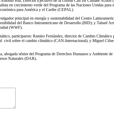
: Antonio Hill, Director Ejecutivo de la Global Call for Climate Acti
sta en crecimiento verde del Programa de las Naciones Unidas para e
Económica para América y el Caribe (CEPAL).
estigador principal en energía y sustentabilidad del Centro Latinoamer
enibilidad del Banco Interamericano de Desarrollo (BID); y Tabaré Arroy
undial (WWF).
climático, participaron: Ramiro Fernández, director de Cambio Climátic
dad civil sobre el cambio climático (CAN-Internacional); y Miguel Cifu
lla, abogada sénior del Programa de Derechos Humanos y Ambiente de 
ursos Naturales (DAR).