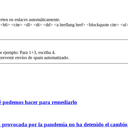
erten en enlaces automáticamente.
6> <cite> <dl> <dt> <dd> <a hreflang href> <blockquote cite> <ul t
r ejemplo: Para 1+3, escriba 4.
 prevenir envíos de spam automatizado.
ué podemos hacer para remediarlo
n provocada por la pandemia no ha detenido el cambio 