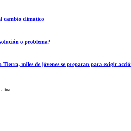
al cambio climático
¿solución o problema?
rra, miles de jóvenes se preparan para exigir acción 
Latina.