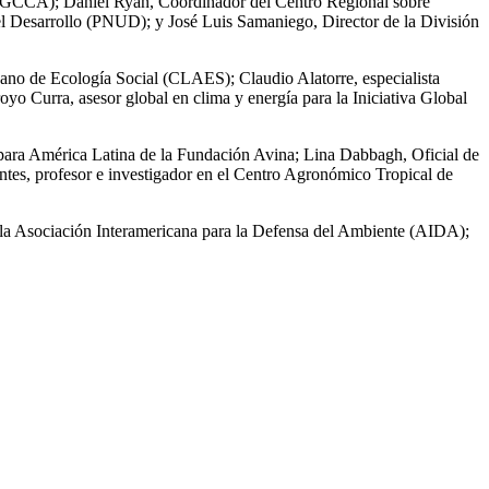
on (GCCA); Daniel Ryan, Coordinador del Centro Regional sobre
l Desarrollo (PNUD); y José Luis Samaniego, Director de la División
icano de Ecología Social (CLAES); Claudio Alatorre, especialista
o Curra, asesor global en clima y energía para la Iniciativa Global
o para América Latina de la Fundación Avina; Lina Dabbagh, Oficial de
entes, profesor e investigador en el Centro Agronómico Tropical de
la Asociación Interamericana para la Defensa del Ambiente (AIDA);