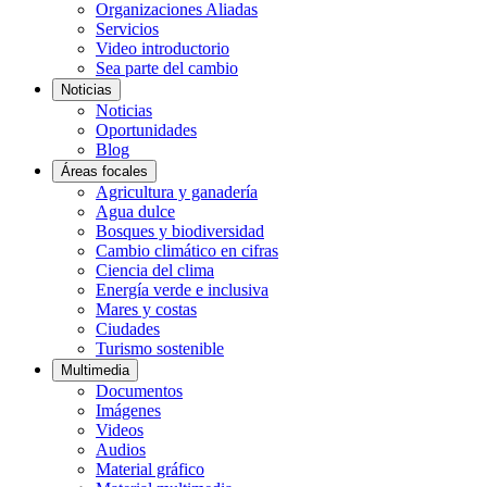
Organizaciones Aliadas
Servicios
Video introductorio
Sea parte del cambio
Noticias
Noticias
Oportunidades
Blog
Áreas focales
Agricultura y ganadería
Agua dulce
Bosques y biodiversidad
Cambio climático en cifras
Ciencia del clima
Energía verde e inclusiva
Mares y costas
Ciudades
Turismo sostenible
Multimedia
Documentos
Imágenes
Videos
Audios
Material gráfico