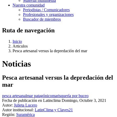
Material multimedia
Nuestra comunidad
Periodistas / Comunicadores
Profesionales y organizaciones
Buscador de miembros
Ruta de navegación
Inicio
Articulos
Pesca artesanal versus la depredación del mar
Noticias
Pesca artesanal versus la depredación del
mar
pesca artesanal
mar patagónico
marisquería por buceo
Fecha de publicación en Latinclima
Domingo, Octubre 3, 2021
Autor:
Julieta Lucero
Autor institucional:
LatinClima y Claves21
Región:
Suramérica