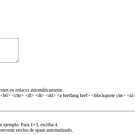
erten en enlaces automáticamente.
6> <cite> <dl> <dt> <dd> <a hreflang href> <blockquote cite> <ul t
r ejemplo: Para 1+3, escriba 4.
 prevenir envíos de spam automatizado.