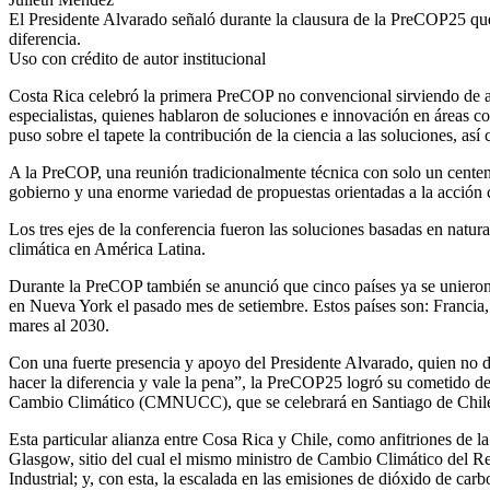
El Presidente Alvarado señaló durante la clausura de la PreCOP25 que 
diferencia.
Uso con crédito de autor institucional
Costa Rica celebró la primera PreCOP no convencional sirviendo de a
especialistas, quienes hablaron de soluciones e innovación en áreas c
puso sobre el tapete la contribución de la ciencia a las soluciones, as
A la PreCOP, una reunión tradicionalmente técnica con solo un centena
gobierno y una enorme variedad de propuestas orientadas a la acción cl
Los tres ejes de la conferencia fueron las soluciones basadas en natur
climática en América Latina.
Durante la PreCOP también se anunció que cinco países ya se unieron 
en Nueva York el pasado mes de setiembre. Estos países son: Francia,
mares al 2030.
Con una fuerte presencia y apoyo del Presidente Alvarado, quien no du
hacer la diferencia y vale la pena”, la PreCOP25 logró su cometido 
Cambio Climático (CMNUCC), que se celebrará en Santiago de Chile 
Esta particular alianza entre Cosa Rica y Chile, como anfitriones de 
Glasgow, sitio del cual el mismo ministro de Cambio Climático del R
Industrial; y, con esta, la escalada en las emisiones de dióxido de car