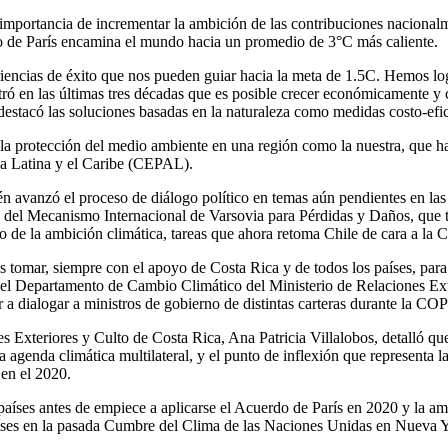
 importancia de incrementar la ambición de las contribuciones nacional
o de París encamina el mundo hacia un promedio de 3°C más caliente.
encias de éxito que nos pueden guiar hacia la meta de 1.5C. Hemos logr
ró en las últimas tres décadas que es posible crecer económicamente y c
stacó las soluciones basadas en la naturaleza como medidas costo-efic
e la protección del medio ambiente en una región como la nuestra, que ha
a Latina y el Caribe (CEPAL).
én avanzó el proceso de diálogo político en temas aún pendientes en las
 del Mecanismo Internacional de Varsovia para Pérdidas y Daños, que tr
 de la ambición climática, tareas que ahora retoma Chile de cara a la
omar, siempre con el apoyo de Costa Rica y de todos los países, para 
el Departamento de Cambio Climático del Ministerio de Relaciones Exte
r a dialogar a ministros de gobierno de distintas carteras durante la COP
Exteriores y Culto de Costa Rica, Ana Patricia Villalobos, detalló que 
 la agenda climática multilateral, y el punto de inflexión que represent
en el 2020.
países antes de empiece a aplicarse el Acuerdo de París en 2020 y la am
países en la pasada Cumbre del Clima de las Naciones Unidas en Nueva