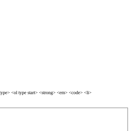
ype> <ol type start> <strong> <em> <code> <li>