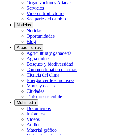
Organizaciones Aliadas
Servicios
Video introductorio
Sea parte del cambio
Noticias
Noticias
Oportunidades
Blog
Áreas focales
Agricultura y ganadería
Agua dulce
Bosques y biodiversidad
Cambio climático en cifras
Ciencia del clima
Energía verde e inclusiva
Mares y costas
Ciudades
Turismo sostenible
Multimedia
Documentos
Imágenes
Videos
Audios
Material gráfico