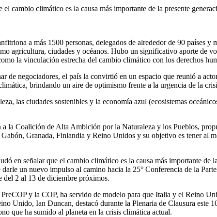
el cambio climático es la causa más importante de la presente generación
nfitriona a más 1500 personas, delegados de alrededor de 90 países y m
omo agricultura, ciudades y océanos. Hubo un significativo aporte de vo
í como la vinculación estrecha del cambio climático con los derechos huma
r de negociadores, el país la convirtió en un espacio que reunió a acto
imática, brindando un aire de optimismo frente a la urgencia de la crisi
aleza, las ciudades sostenibles y la economía azul (ecosistemas oceánic
a la Coalición de Alta Ambición por la Naturaleza y los Pueblos, prop
 Gabón, Granada, Finlandia y Reino Unidos y su objetivo es tener al m
dó en señalar que el cambio climático es la causa más importante de la 
de darle un nuevo impulso al camino hacia la 25° Conferencia de la Pa
del 2 al 13 de diciembre próximos.
la PreCOP y la COP, ha servido de modelo para que Italia y el Reino Un
eino Unido, Ian Duncan, destacó durante la Plenaria de Clausura este 
bono que ha sumido al planeta en la crisis climática actual.