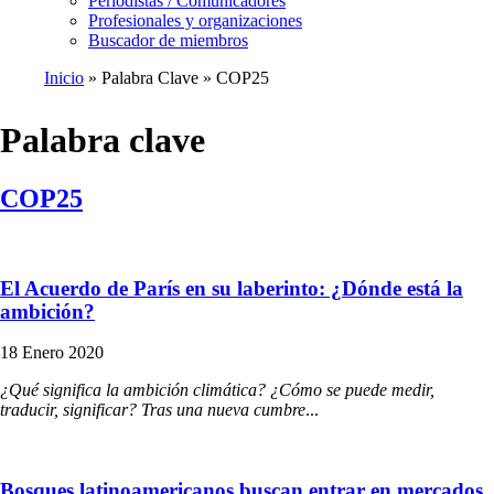
Periodistas / Comunicadores
Profesionales y organizaciones
Buscador de miembros
Inicio
Palabra Clave
COP25
Ruta
de
Palabra clave
navegación
COP25
El Acuerdo de París en su laberinto: ¿Dónde está la
ambición?
18 Enero 2020
¿Qué significa la ambición climática? ¿Cómo se puede medir,
traducir, significar? Tras una nueva cumbre
...
Bosques latinoamericanos buscan entrar en mercados