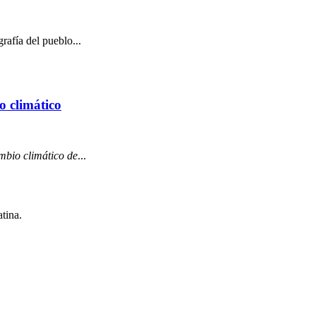
rafía del pueblo...
o climático
mbio climático de
...
tina.