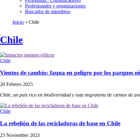
Periodistas / Comunicadores
Profesionales y organizaciones
Buscador de miembros
Inicio
Chile
Ruta
de
Chile
navegación
Chile
Vientos de cambio: fauna en peligro por los parques eó
20 Febrero 2025
Chile, un país rico en biodiversidad y ruta migratoria de cientos de av
Chile
La rebelión de las recicladoras de base en Chile
23 Noviembre 2023