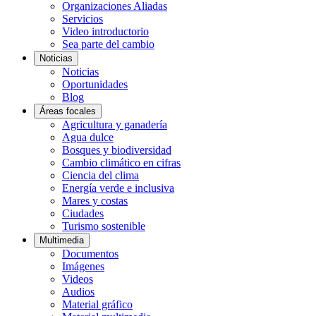
Organizaciones Aliadas
Servicios
Video introductorio
Sea parte del cambio
Noticias
Noticias
Oportunidades
Blog
Áreas focales
Agricultura y ganadería
Agua dulce
Bosques y biodiversidad
Cambio climático en cifras
Ciencia del clima
Energía verde e inclusiva
Mares y costas
Ciudades
Turismo sostenible
Multimedia
Documentos
Imágenes
Videos
Audios
Material gráfico