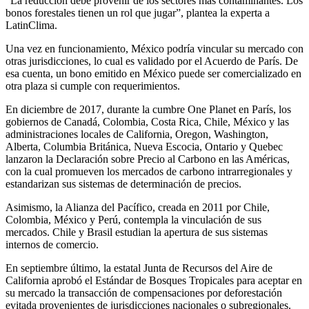
“La reducción debe provenir de los sectores más contaminantes. Los
bonos forestales tienen un rol que jugar”, plantea la experta a
LatinClima.
Una vez en funcionamiento, México podría vincular su mercado con
otras jurisdicciones, lo cual es validado por el Acuerdo de París. De
esa cuenta, un bono emitido en México puede ser comercializado en
otra plaza si cumple con requerimientos.
En diciembre de 2017, durante la cumbre One Planet en París, los
gobiernos de Canadá, Colombia, Costa Rica, Chile, México y las
administraciones locales de California, Oregon, Washington,
Alberta, Columbia Británica, Nueva Escocia, Ontario y Quebec
lanzaron la Declaración sobre Precio al Carbono en las Américas,
con la cual promueven los mercados de carbono intrarregionales y
estandarizan sus sistemas de determinación de precios.
Asimismo, la Alianza del Pacífico, creada en 2011 por Chile,
Colombia, México y Perú, contempla la vinculación de sus
mercados. Chile y Brasil estudian la apertura de sus sistemas
internos de comercio.
En septiembre último, la estatal Junta de Recursos del Aire de
California aprobó el Estándar de Bosques Tropicales para aceptar en
su mercado la transacción de compensaciones por deforestación
evitada provenientes de jurisdicciones nacionales o subregionales.