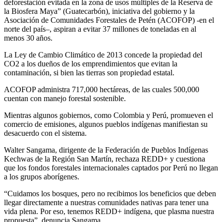
deforestación evitada en la zona de usos múltiples de la Reserva de
la Biosfera Maya” (Guatecarbón), iniciativa del gobierno y la
Asociación de Comunidades Forestales de Petén (ACOFOP) -en el
norte del país–, aspiran a evitar 37 millones de toneladas en al
menos 30 años.
La Ley de Cambio Climático de 2013 concede la propiedad del
CO2 a los dueños de los emprendimientos que evitan la
contaminación, si bien las tierras son propiedad estatal.
ACOFOP administra 717,000 hectáreas, de las cuales 500,000
cuentan con manejo forestal sostenible.
Mientras algunos gobiernos, como Colombia y Perú, promueven el
comercio de emisiones, algunos pueblos indígenas manifiestan su
desacuerdo con el sistema.
Walter Sangama, dirigente de la Federación de Pueblos Indígenas
Kechwas de la Región San Martín, rechaza REDD+ y cuestiona
que los fondos forestales internacionales captados por Perú no llegan
a los grupos aborígenes.
“Cuidamos los bosques, pero no recibimos los beneficios que deben
llegar directamente a nuestras comunidades nativas para tener una
vida plena. Por eso, tenemos REDD+ indígena, que plasma nuestra
propuesta”, denuncia Sangama.