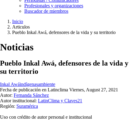
Periodistas / Comunicadores
Profesionales y organizaciones
Buscador de miembros
Inicio
Articulos
Ruta
Pueblo Inkal Awá, defensores de la vida y su territorio
de
navegación
Noticias
Pueblo Inkal Awá, defensores de la vida y
su territorio
Inkal Awá
indígenas
ambiente
Fecha de publicación en Latinclima
Viernes, August 27, 2021
Autor:
Fernanda Sánchez
Autor institucional:
LatinClima y Claves21
Región:
Suramérica
Uso con crédito de autor personal e institucional