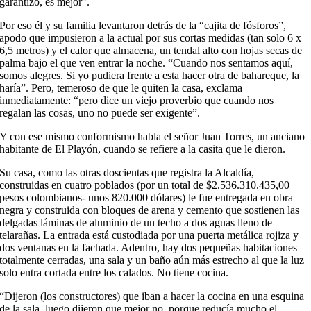
garantizo, es mejor”.
Por eso él y su familia levantaron detrás de la “cajita de fósforos”,
apodo que impusieron a la actual por sus cortas medidas (tan solo 6 x
6,5 metros) y el calor que almacena, un tendal alto con hojas secas de
palma bajo el que ven entrar la noche. “Cuando nos sentamos aquí,
somos alegres. Si yo pudiera frente a esta hacer otra de bahareque, la
haría”. Pero, temeroso de que le quiten la casa, exclama
inmediatamente: “pero dice un viejo proverbio que cuando nos
regalan las cosas, uno no puede ser exigente”.
Y con ese mismo conformismo habla el señor Juan Torres, un anciano
habitante de El Playón, cuando se refiere a la casita que le dieron.
Su casa, como las otras doscientas que registra la Alcaldía,
construidas en cuatro poblados (por un total de $2.536.310.435,00
pesos colombianos- unos 820.000 dólares) le fue entregada en obra
negra y construida con bloques de arena y cemento que sostienen las
delgadas láminas de aluminio de un techo a dos aguas lleno de
telarañas. La entrada está custodiada por una puerta metálica rojiza y
dos ventanas en la fachada. Adentro, hay dos pequeñas habitaciones
totalmente cerradas, una sala y un baño aún más estrecho al que la luz
solo entra cortada entre los calados. No tiene cocina.
“Dijeron (los constructores) que iban a hacer la cocina en una esquina
de la sala, luego dijeron que mejor no, porque reducía mucho el