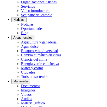
Organizaciones Aliadas
Servicios
Video introductorio
Sea parte del cambio
Noticias
Noticias
Oportunidades
Blog
Áreas focales
Agricultura y ganadería
Agua dulce
Bosques y biodiversidad
Cambio climático en cifras
Ciencia del clima
Energía verde e inclusiva
Mares y costas
Ciudades
Turismo sostenible
Multimedia
Documentos
Imágenes
Videos
Audios
Material gráfico