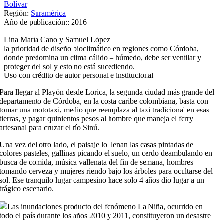
Bolívar
Región:
Suramérica
Año de publicación::
2016
Lina María Cano y Samuel López
la prioridad de diseño bioclimático en regiones como Córdoba,
donde predomina un clima cálido – húmedo, debe ser ventilar y
proteger del sol y esto no está sucediendo.
Uso con crédito de autor personal e institucional
Para llegar al Playón desde Lorica, la segunda ciudad más grande del
departamento de Córdoba, en la costa caribe colombiana, basta con
tomar una mototaxi, medio que reemplaza al taxi tradicional en esas
tierras, y pagar quinientos pesos al hombre que maneja el ferry
artesanal para cruzar el río Sinú.
Una vez del otro lado, el paisaje lo llenan las casas pintadas de
colores pasteles, gallinas picando el suelo, un cerdo deambulando en
busca de comida, música vallenata del fin de semana, hombres
tomando cerveza y mujeres riendo bajo los árboles para ocultarse del
sol. Ese tranquilo lugar campesino hace solo 4 años dio lugar a un
trágico escenario.
Las inundaciones producto del fenómeno La Niña, ocurrido en
todo el país durante los años 2010 y 2011, constituyeron un desastre