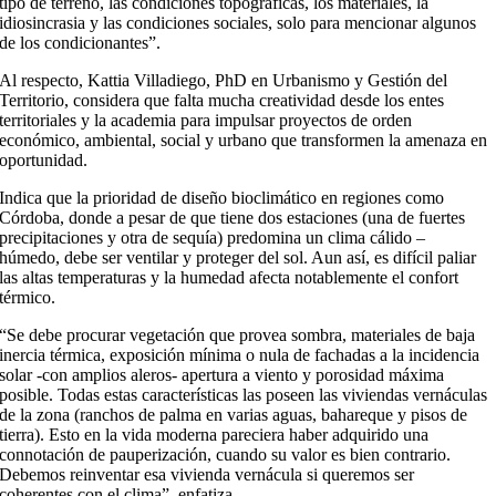
tipo de terreno, las condiciones topográficas, los materiales, la
idiosincrasia y las condiciones sociales, solo para mencionar algunos
de los condicionantes”.
Al respecto, Kattia Villadiego, PhD en Urbanismo y Gestión del
Territorio, considera que falta mucha creatividad desde los entes
territoriales y la academia para impulsar proyectos de orden
económico, ambiental, social y urbano que transformen la amenaza en
oportunidad.
Indica que la prioridad de diseño bioclimático en regiones como
Córdoba, donde a pesar de que tiene dos estaciones (una de fuertes
precipitaciones y otra de sequía) predomina un clima cálido –
húmedo, debe ser ventilar y proteger del sol. Aun así, es difícil paliar
las altas temperaturas y la humedad afecta notablemente el confort
térmico.
“Se debe procurar vegetación que provea sombra, materiales de baja
inercia térmica, exposición mínima o nula de fachadas a la incidencia
solar -con amplios aleros- apertura a viento y porosidad máxima
posible. Todas estas características las poseen las viviendas vernáculas
de la zona (ranchos de palma en varias aguas, bahareque y pisos de
tierra). Esto en la vida moderna pareciera haber adquirido una
connotación de pauperización, cuando su valor es bien contrario.
Debemos reinventar esa vivienda vernácula si queremos ser
coherentes con el clima”, enfatiza.