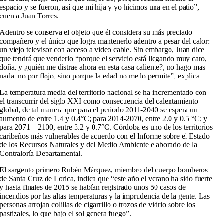
espacio y se fueron, así que mi hija y yo hicimos una en el patio”,
cuenta Juan Torres.
Adentro se conserva el objeto que él considera su más preciado
compañero y el único que logra mantenerlo adentro a pesar del calor:
un viejo televisor con acceso a video cable. Sin embargo, Juan dice
que tendrá que venderlo “porque el servicio está llegando muy caro,
doña, y ¿quién me distrae ahora en esta casa caliente?, no hago más
nada, no por flojo, sino porque la edad no me lo permite”, explica.
La temperatura media del territorio nacional se ha incrementado con
el transcurrir del siglo XXI como consecuencia del calentamiento
global, de tal manera que para el periodo 2011-2040 se espera un
aumento de entre 1.4 y 0.4°C; para 2014-2070, entre 2.0 y 0.5 °C; y
para 2071 – 2100, entre 3.2 y 0.7°C. Córdoba es uno de los territorios
caribeños más vulnerables de acuerdo con el Informe sobre el Estado
de los Recursos Naturales y del Medio Ambiente elaborado de la
Contraloría Departamental.
El sargento primero Rubén Márquez, miembro del cuerpo bomberos
de Santa Cruz de Lorica, indica que “este año el verano ha sido fuerte
y hasta finales de 2015 se habían registrado unos 50 casos de
incendios por las altas temperaturas y la imprudencia de la gente. Las
personas arrojan colillas de cigarrillo o trozos de vidrio sobre los
pastizales, lo que bajo el sol genera fuego”.