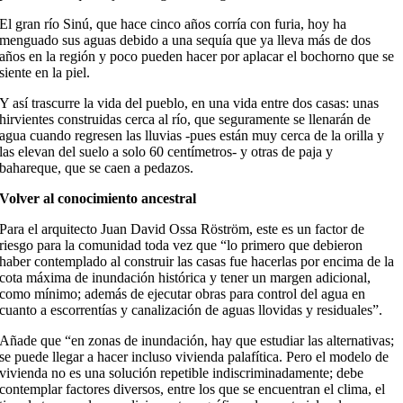
El gran río Sinú, que hace cinco años corría con furia, hoy ha
menguado sus aguas debido a una sequía que ya lleva más de dos
años en la región y poco pueden hacer por aplacar el bochorno que se
siente en la piel.
Y así trascurre la vida del pueblo, en una vida entre dos casas: unas
hirvientes construidas cerca al río, que seguramente se llenarán de
agua cuando regresen las lluvias -pues están muy cerca de la orilla y
las elevan del suelo a solo 60 centímetros- y otras de paja y
bahareque, que se caen a pedazos.
Volver al conocimiento ancestral
Para el arquitecto Juan David Ossa Röström, este es un factor de
riesgo para la comunidad toda vez que “lo primero que debieron
haber contemplado al construir las casas fue hacerlas por encima de la
cota máxima de inundación histórica y tener un margen adicional,
como mínimo; además de ejecutar obras para control del agua en
cuanto a escorrentías y canalización de aguas llovidas y residuales”.
Añade que “en zonas de inundación, hay que estudiar las alternativas;
se puede llegar a hacer incluso vivienda palafítica. Pero el modelo de
vivienda no es una solución repetible indiscriminadamente; debe
contemplar factores diversos, entre los que se encuentran el clima, el