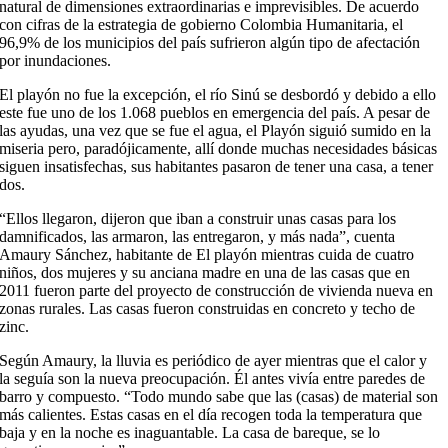
natural de dimensiones extraordinarias e imprevisibles. De acuerdo
con cifras de la estrategia de gobierno Colombia Humanitaria, el
96,9% de los municipios del país sufrieron algún tipo de afectación
por inundaciones.
El playón no fue la excepción, el río Sinú se desbordó y debido a ello
este fue uno de los 1.068 pueblos en emergencia del país. A pesar de
las ayudas, una vez que se fue el agua, el Playón siguió sumido en la
miseria pero, paradójicamente, allí donde muchas necesidades básicas
siguen insatisfechas, sus habitantes pasaron de tener una casa, a tener
dos.
“Ellos llegaron, dijeron que iban a construir unas casas para los
damnificados, las armaron, las entregaron, y más nada”, cuenta
Amaury Sánchez, habitante de El playón mientras cuida de cuatro
niños, dos mujeres y su anciana madre en una de las casas que en
2011 fueron parte del proyecto de construcción de vivienda nueva en
zonas rurales. Las casas fueron construidas en concreto y techo de
zinc.
Según Amaury, la lluvia es periódico de ayer mientras que el calor y
la seguía son la nueva preocupación. Él antes vivía entre paredes de
barro y compuesto. “Todo mundo sabe que las (casas) de material son
más calientes. Estas casas en el día recogen toda la temperatura que
baja y en la noche es inaguantable. La casa de bareque, se lo