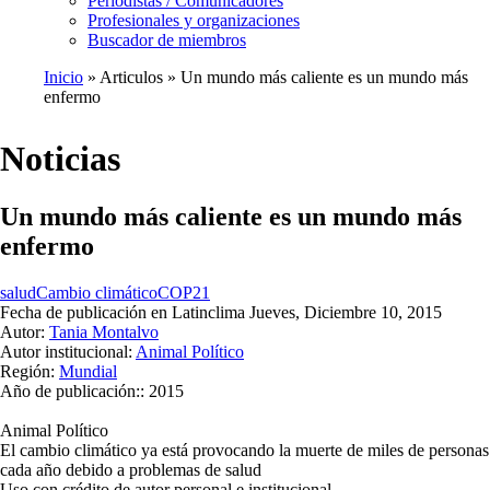
Periodistas / Comunicadores
Profesionales y organizaciones
Buscador de miembros
Inicio
Articulos
Un mundo más caliente es un mundo más
enfermo
Ruta
de
Noticias
navegación
Un mundo más caliente es un mundo más
enfermo
salud
Cambio climático
COP21
Fecha de publicación en Latinclima
Jueves, Diciembre 10, 2015
Autor:
Tania Montalvo
Autor institucional:
Animal Político
Región:
Mundial
Año de publicación::
2015
Animal Político
El cambio climático ya está provocando la muerte de miles de personas
cada año debido a problemas de salud
Uso con crédito de autor personal e institucional