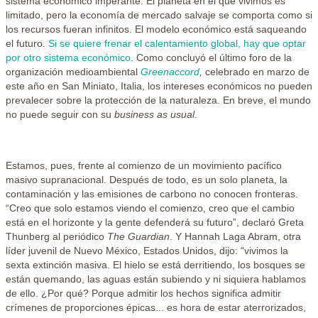
sistema económico imperante. El planeta en el que vivimos es
limitado, pero la economía de mercado salvaje se comporta como si
los recursos fueran infinitos. El modelo económico está saqueando
el futuro.
Si se quiere frenar el calentamiento global, hay que optar
por otro sistema económico
. Como concluyó el último foro de la
organización medioambiental
Greenaccord
,
celebrado en marzo de
este año en San Miniato, Italia, los intereses económicos no pueden
prevalecer sobre la protección de la naturaleza. En breve, el mundo
no puede seguir con su
business as usual.
Estamos, pues, frente al comienzo de un movimiento pacífico
masivo supranacional. Después de todo, es un solo planeta, la
contaminación y las emisiones de carbono no conocen fronteras.
“Creo que solo estamos viendo el comienzo, creo que el cambio
está en el horizonte y la gente defenderá su futuro”, declaró Greta
Thunberg al periódico
The Guardian
. Y Hannah Laga Abram, otra
líder juvenil de Nuevo México, Estados Unidos, dijo: “vivimos la
sexta extinción masiva. El hielo se está derritiendo, los bosques se
están quemando, las aguas están subiendo y ni siquiera hablamos
de ello. ¿Por qué? Porque admitir los hechos significa admitir
crímenes de proporciones épicas... es hora de estar aterrorizados,