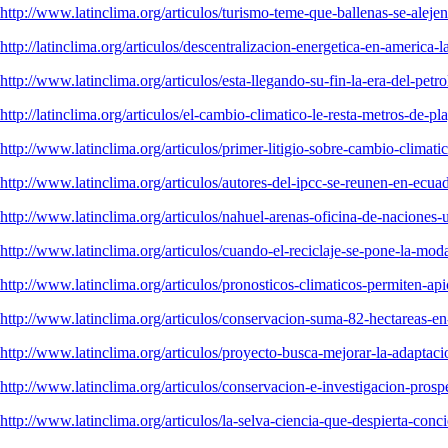
http://www.latinclima.org/articulos/turismo-teme-que-ballenas-se-alej
http://latinclima.org/articulos/descentralizacion-energetica-en-america
http://www.latinclima.org/articulos/esta-llegando-su-fin-la-era-del-petro
http://latinclima.org/articulos/el-cambio-climatico-le-resta-metros-de-
http://www.latinclima.org/articulos/primer-litigio-sobre-cambio-climati
http://www.latinclima.org/articulos/autores-del-ipcc-se-reunen-en-ecua
http://www.latinclima.org/articulos/nahuel-arenas-oficina-de-naciones
http://www.latinclima.org/articulos/cuando-el-reciclaje-se-pone-la-mod
http://www.latinclima.org/articulos/pronosticos-climaticos-permiten-ap
http://www.latinclima.org/articulos/conservacion-suma-82-hectareas-
http://www.latinclima.org/articulos/proyecto-busca-mejorar-la-adaptac
http://www.latinclima.org/articulos/conservacion-e-investigacion-pros
http://www.latinclima.org/articulos/la-selva-ciencia-que-despierta-conc