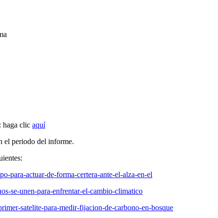
ma
: haga clic
aquí
n el periodo del informe.
uientes:
po-para-actuar-de-forma-certera-ante-el-alza-en-el
nos-se-unen-para-enfrentar-el-cambio-climatico
primer-satelite-para-medir-fijacion-de-carbono-en-bosque