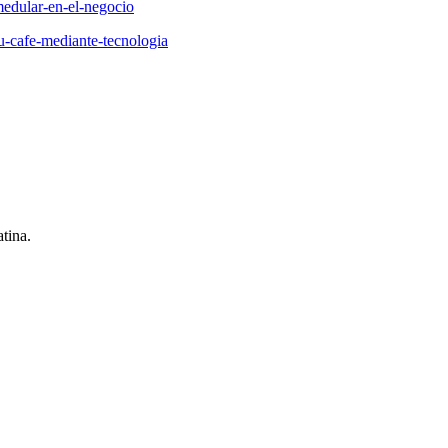
-medular-en-el-negocio
su-cafe-mediante-tecnologia
tina.