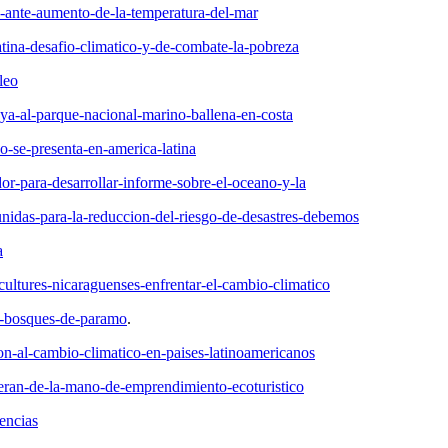
en-ante-aumento-de-la-temperatura-del-mar
-latina-desafio-climatico-y-de-combate-la-pobreza
leo
playa-al-parque-nacional-marino-ballena-en-costa
co-se-presenta-en-america-latina
dor-para-desarrollar-informe-sobre-el-oceano-y-la
-unidas-para-la-reduccion-del-riesgo-de-desastres-debemos
a
icultures-nicaraguenses-enfrentar-el-cambio-climatico
en-bosques-de-paramo
.
ion-al-cambio-climatico-en-paises-latinoamericanos
peran-de-la-mano-de-emprendimiento-ecoturistico
iencias