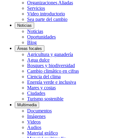
Organizaciones Aliadas
Servicios
Video introductorio
Sea parte del cambio
Noticias
Noticias
Oportunidades
Blog
Áreas focales
Agricultura y ganadería
Agua dulce
Bosques y biodiversidad
Cambio climático en cifras
Ciencia del clima
Energía verde e inclusiva
Mares y costas
Ciudades
Turismo sostenible
Multimedia
Documentos
Imágenes
Videos
Audios
Material gráfico