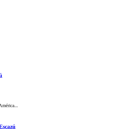
ú
América...
 Escazú