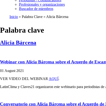
Periodistas / Comunicadores
Profesionales y organizaciones
Buscador de miembros
Inicio
Palabra Clave
Alicia Bárcena
Ruta
de
Palabra clave
navegación
Alicia Bárcena
Webinar con Alicia Bárcena sobre el Acuerdo de Escaz
01 August 2021
VER VIDEO DEL WEBINAR
AQUÍ
.
LatinClima y Claves21 organizaron este webinario para periodistas de 
Conversatorio con Alicia Bárcena sobre el Acuerdo de