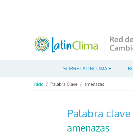
Pasar al contenido principal
Navegación principal
SOBRE LATINCLIMA
N
Ruta de navegación
Inicio
Palabra Clave
amenazas
Palabra clave
amenazas