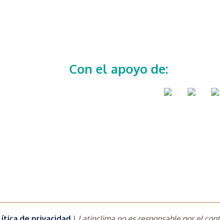
Con el apoyo de:
ítica de privacidad
|
Latinclima no es responsable por el cont