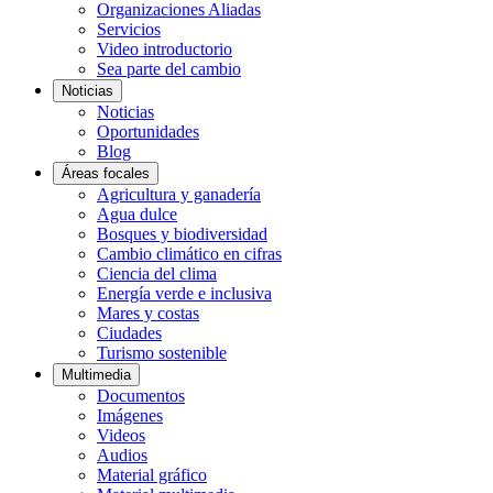
Organizaciones Aliadas
Servicios
Video introductorio
Sea parte del cambio
Noticias
Noticias
Oportunidades
Blog
Áreas focales
Agricultura y ganadería
Agua dulce
Bosques y biodiversidad
Cambio climático en cifras
Ciencia del clima
Energía verde e inclusiva
Mares y costas
Ciudades
Turismo sostenible
Multimedia
Documentos
Imágenes
Videos
Audios
Material gráfico