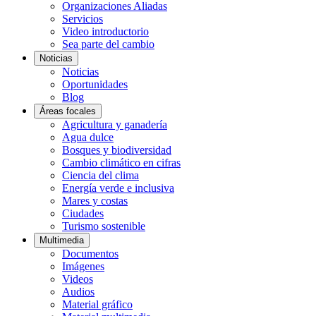
Organizaciones Aliadas
Servicios
Video introductorio
Sea parte del cambio
Noticias
Noticias
Oportunidades
Blog
Áreas focales
Agricultura y ganadería
Agua dulce
Bosques y biodiversidad
Cambio climático en cifras
Ciencia del clima
Energía verde e inclusiva
Mares y costas
Ciudades
Turismo sostenible
Multimedia
Documentos
Imágenes
Videos
Audios
Material gráfico