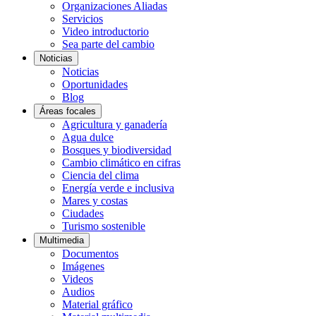
Organizaciones Aliadas
Servicios
Video introductorio
Sea parte del cambio
Noticias
Noticias
Oportunidades
Blog
Áreas focales
Agricultura y ganadería
Agua dulce
Bosques y biodiversidad
Cambio climático en cifras
Ciencia del clima
Energía verde e inclusiva
Mares y costas
Ciudades
Turismo sostenible
Multimedia
Documentos
Imágenes
Videos
Audios
Material gráfico