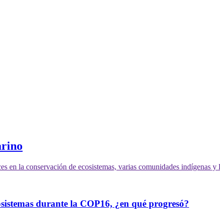
arino
cosistemas durante la COP16, ¿en qué progresó?