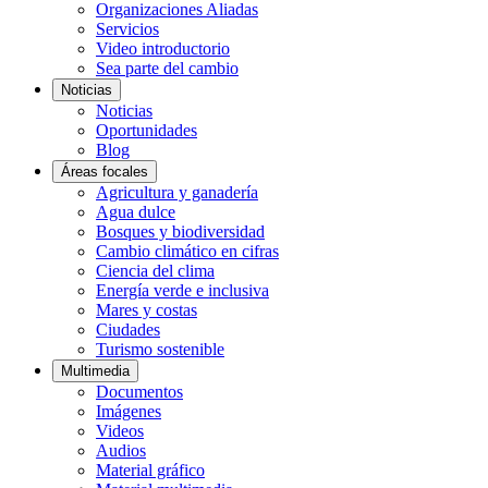
Organizaciones Aliadas
Servicios
Video introductorio
Sea parte del cambio
Noticias
Noticias
Oportunidades
Blog
Áreas focales
Agricultura y ganadería
Agua dulce
Bosques y biodiversidad
Cambio climático en cifras
Ciencia del clima
Energía verde e inclusiva
Mares y costas
Ciudades
Turismo sostenible
Multimedia
Documentos
Imágenes
Videos
Audios
Material gráfico