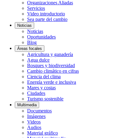
Organizaciones Aliadas
Servicios
Video introductorio
Sea parte del cambio
Noticias
Noticias
Oportunidades
Blog
Áreas focales
Agricultura y ganadería
Agua dulce
Bosques y biodiversidad
Cambio climático en cifras
Ciencia del clima
Energía verde e inclusiva
Mares y costas
Ciudades
Turismo sostenible
Multimedia
Documentos
Imágenes
Videos
Audios
Material gráfico