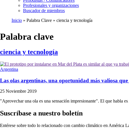
Periodistas / Comunicadores
Profesionales y organizaciones
Buscador de miembros
Inicio
Palabra Clave
ciencia y tecnología
Ruta
de
Palabra clave
navegación
ciencia y tecnología
Argentina
Las olas argentinas, una oportunidad más valiosa que 
25 Noviembre 2019
"Aprovechar una ola es una sensación impresionante". El que habla es
Suscríbase a nuestro boletín
Entérese sobre todo lo relacionado con cambio climático en América La