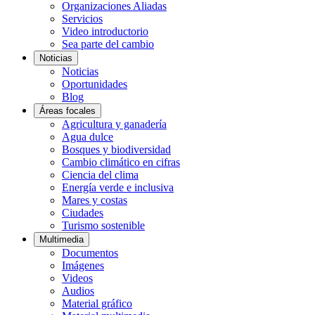
Organizaciones Aliadas
Servicios
Video introductorio
Sea parte del cambio
Noticias
Noticias
Oportunidades
Blog
Áreas focales
Agricultura y ganadería
Agua dulce
Bosques y biodiversidad
Cambio climático en cifras
Ciencia del clima
Energía verde e inclusiva
Mares y costas
Ciudades
Turismo sostenible
Multimedia
Documentos
Imágenes
Videos
Audios
Material gráfico