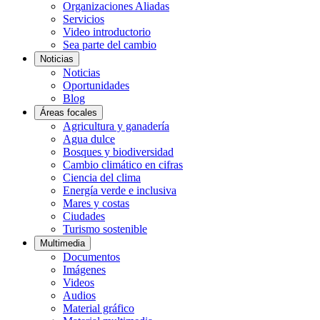
Organizaciones Aliadas
Servicios
Video introductorio
Sea parte del cambio
Noticias
Noticias
Oportunidades
Blog
Áreas focales
Agricultura y ganadería
Agua dulce
Bosques y biodiversidad
Cambio climático en cifras
Ciencia del clima
Energía verde e inclusiva
Mares y costas
Ciudades
Turismo sostenible
Multimedia
Documentos
Imágenes
Videos
Audios
Material gráfico