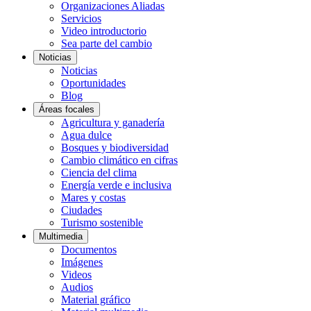
Organizaciones Aliadas
Servicios
Video introductorio
Sea parte del cambio
Noticias
Noticias
Oportunidades
Blog
Áreas focales
Agricultura y ganadería
Agua dulce
Bosques y biodiversidad
Cambio climático en cifras
Ciencia del clima
Energía verde e inclusiva
Mares y costas
Ciudades
Turismo sostenible
Multimedia
Documentos
Imágenes
Videos
Audios
Material gráfico