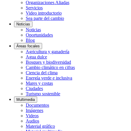
Organizaciones Aliadas
Servicios
Video introductorio
Sea parte del cambio
Noticias
Noticias
Oportunidades
Blog
Áreas focales
Agricultura y ganadería
Agua dulce
Bosques y biodiversidad
Cambio climático en cifras
Ciencia del clima
Energía verde e inclusiva
Mares y costas
Ciudades
Turismo sostenible
Multimedia
Documentos
Imágenes
Videos
Audios
Material gráfico