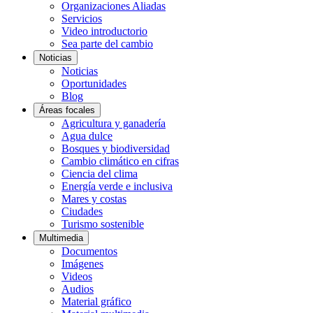
Organizaciones Aliadas
Servicios
Video introductorio
Sea parte del cambio
Noticias
Noticias
Oportunidades
Blog
Áreas focales
Agricultura y ganadería
Agua dulce
Bosques y biodiversidad
Cambio climático en cifras
Ciencia del clima
Energía verde e inclusiva
Mares y costas
Ciudades
Turismo sostenible
Multimedia
Documentos
Imágenes
Videos
Audios
Material gráfico