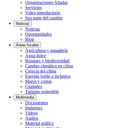
Organizaciones Aliadas
Servicios
Video introductorio
Sea parte del cambio
Noticias
Noticias
Oportunidades
Blog
Áreas focales
Agricultura y ganadería
Agua dulce
Bosques y biodiversidad
Cambio climático en cifras
Ciencia del clima
Energía verde e inclusiva
Mares y costas
Ciudades
Turismo sostenible
Multimedia
Documentos
Imágenes
Videos
Audios
Material gráfico