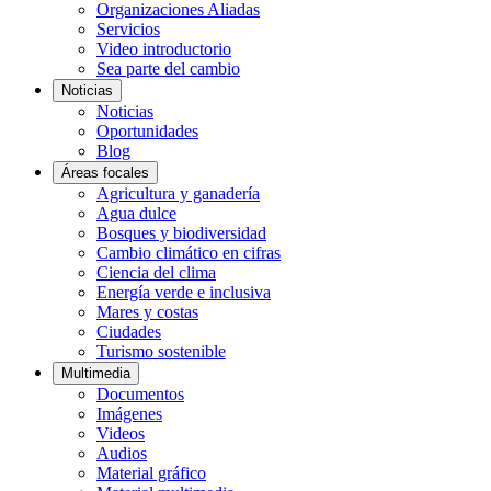
Organizaciones Aliadas
Servicios
Video introductorio
Sea parte del cambio
Noticias
Noticias
Oportunidades
Blog
Áreas focales
Agricultura y ganadería
Agua dulce
Bosques y biodiversidad
Cambio climático en cifras
Ciencia del clima
Energía verde e inclusiva
Mares y costas
Ciudades
Turismo sostenible
Multimedia
Documentos
Imágenes
Videos
Audios
Material gráfico