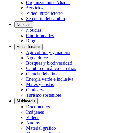
Organizaciones Aliadas
Servicios
Video introductorio
Sea parte del cambio
Noticias
Noticias
Oportunidades
Blog
Áreas focales
Agricultura y ganadería
Agua dulce
Bosques y biodiversidad
Cambio climático en cifras
Ciencia del clima
Energía verde e inclusiva
Mares y costas
Ciudades
Turismo sostenible
Multimedia
Documentos
Imágenes
Videos
Audios
Material gráfico