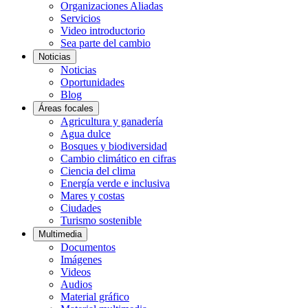
Organizaciones Aliadas
Servicios
Video introductorio
Sea parte del cambio
Noticias
Noticias
Oportunidades
Blog
Áreas focales
Agricultura y ganadería
Agua dulce
Bosques y biodiversidad
Cambio climático en cifras
Ciencia del clima
Energía verde e inclusiva
Mares y costas
Ciudades
Turismo sostenible
Multimedia
Documentos
Imágenes
Videos
Audios
Material gráfico