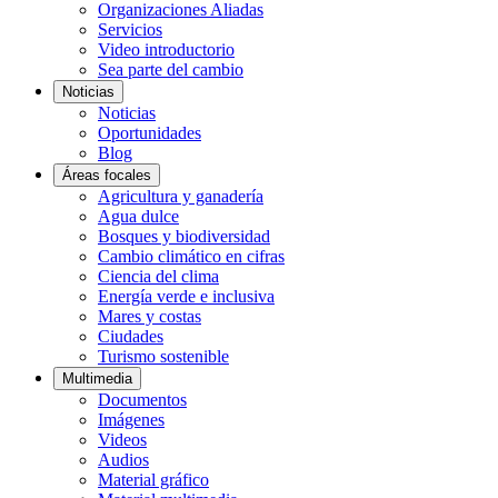
Organizaciones Aliadas
Servicios
Video introductorio
Sea parte del cambio
Noticias
Noticias
Oportunidades
Blog
Áreas focales
Agricultura y ganadería
Agua dulce
Bosques y biodiversidad
Cambio climático en cifras
Ciencia del clima
Energía verde e inclusiva
Mares y costas
Ciudades
Turismo sostenible
Multimedia
Documentos
Imágenes
Videos
Audios
Material gráfico