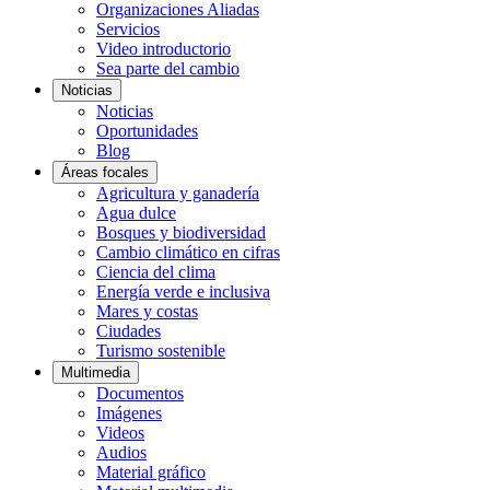
Organizaciones Aliadas
Servicios
Video introductorio
Sea parte del cambio
Noticias
Noticias
Oportunidades
Blog
Áreas focales
Agricultura y ganadería
Agua dulce
Bosques y biodiversidad
Cambio climático en cifras
Ciencia del clima
Energía verde e inclusiva
Mares y costas
Ciudades
Turismo sostenible
Multimedia
Documentos
Imágenes
Videos
Audios
Material gráfico