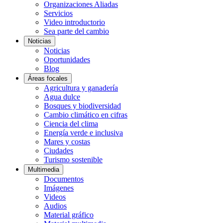
Organizaciones Aliadas
Servicios
Video introductorio
Sea parte del cambio
Noticias
Noticias
Oportunidades
Blog
Áreas focales
Agricultura y ganadería
Agua dulce
Bosques y biodiversidad
Cambio climático en cifras
Ciencia del clima
Energía verde e inclusiva
Mares y costas
Ciudades
Turismo sostenible
Multimedia
Documentos
Imágenes
Videos
Audios
Material gráfico