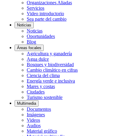
Organizaciones Aliadas
Servicios
Video introductorio
Sea parte del cambio
Noticias
Noticias
Oportunidades
Blog
Áreas focales
Agricultura y ganadería
Agua dulce
Bosques y biodiversidad
Cambio climático en cifras
Ciencia del clima
Energía verde e inclusiva
Mares y costas
Ciudades
Turismo sostenible
Multimedia
Documentos
Imágenes
Videos
Audios
Material gráfico