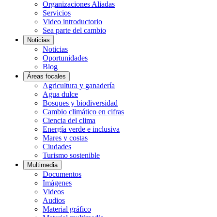
Organizaciones Aliadas
Servicios
Video introductorio
Sea parte del cambio
Noticias
Noticias
Oportunidades
Blog
Áreas focales
Agricultura y ganadería
Agua dulce
Bosques y biodiversidad
Cambio climático en cifras
Ciencia del clima
Energía verde e inclusiva
Mares y costas
Ciudades
Turismo sostenible
Multimedia
Documentos
Imágenes
Videos
Audios
Material gráfico