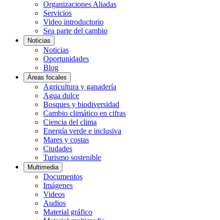
Organizaciones Aliadas
Servicios
Video introductorio
Sea parte del cambio
Noticias
Noticias
Oportunidades
Blog
Áreas focales
Agricultura y ganadería
Agua dulce
Bosques y biodiversidad
Cambio climático en cifras
Ciencia del clima
Energía verde e inclusiva
Mares y costas
Ciudades
Turismo sostenible
Multimedia
Documentos
Imágenes
Videos
Audios
Material gráfico