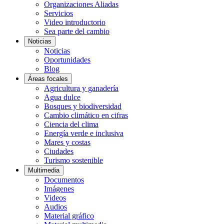
Organizaciones Aliadas
Servicios
Video introductorio
Sea parte del cambio
Noticias
Noticias
Oportunidades
Blog
Áreas focales
Agricultura y ganadería
Agua dulce
Bosques y biodiversidad
Cambio climático en cifras
Ciencia del clima
Energía verde e inclusiva
Mares y costas
Ciudades
Turismo sostenible
Multimedia
Documentos
Imágenes
Videos
Audios
Material gráfico