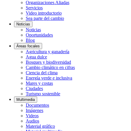
Organizaciones Aliadas
Servicios
Video introductorio
Sea parte del cambio
Noticias
Noticias
Oportunidades
Blog
Áreas focales
Agricultura y ganadería
Agua dulce
Bosques y biodiversidad
Cambio climático en cifras
Ciencia del clima
Energía verde e inclusiva
Mares y costas
Ciudades
Turismo sostenible
Multimedia
Documentos
Imágenes
Videos
Audios
Material gráfico