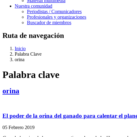
Material multimedia
Nuestra comunidad
Periodistas / Comunicadores
Profesionales y organizaciones
Buscador de miembros
Ruta de navegación
Inicio
Palabra Clave
orina
Palabra clave
orina
El poder de la orina del ganado para calentar el plane
05 Febrero 2019