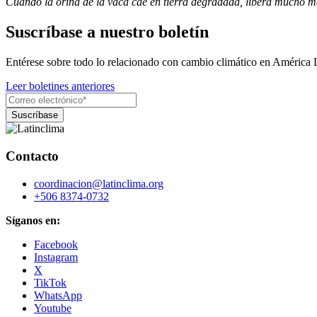
Cuando la orina de la vaca cae en tierra degradada, libera mucho m
Suscríbase a nuestro boletín
Entérese sobre todo lo relacionado con cambio climático en América 
Leer boletines anteriores
Contacto
coordinacion@latinclima.org
+506 8374-0732
Síganos en:
Facebook
Instagram
X
TikTok
WhatsApp
Youtube