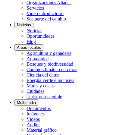
Organizaciones Aliadas
Servicios
Video introductorio
Sea parte del cambio
Noticias
Noticias
Oportunidades
Blog
Áreas focales
Agricultura y ganadería
Agua dulce
Bosques y biodiversidad
Cambio climático en cifras
Ciencia del clima
Energía verde e inclusiva
Mares y costas
Ciudades
Turismo sostenible
Multimedia
Documentos
Imágenes
Videos
Audios
Material gráfico