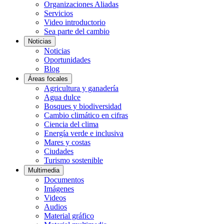
Organizaciones Aliadas
Servicios
Video introductorio
Sea parte del cambio
Noticias
Noticias
Oportunidades
Blog
Áreas focales
Agricultura y ganadería
Agua dulce
Bosques y biodiversidad
Cambio climático en cifras
Ciencia del clima
Energía verde e inclusiva
Mares y costas
Ciudades
Turismo sostenible
Multimedia
Documentos
Imágenes
Videos
Audios
Material gráfico