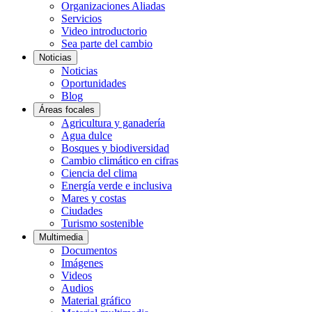
Organizaciones Aliadas
Servicios
Video introductorio
Sea parte del cambio
Noticias
Noticias
Oportunidades
Blog
Áreas focales
Agricultura y ganadería
Agua dulce
Bosques y biodiversidad
Cambio climático en cifras
Ciencia del clima
Energía verde e inclusiva
Mares y costas
Ciudades
Turismo sostenible
Multimedia
Documentos
Imágenes
Videos
Audios
Material gráfico