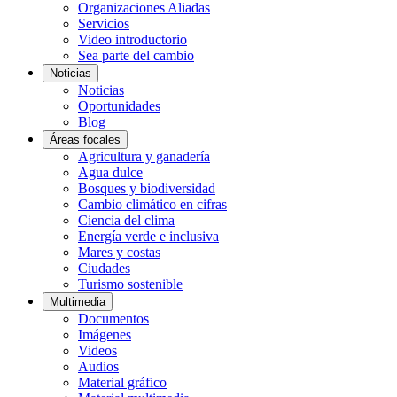
Organizaciones Aliadas
Servicios
Video introductorio
Sea parte del cambio
Noticias
Noticias
Oportunidades
Blog
Áreas focales
Agricultura y ganadería
Agua dulce
Bosques y biodiversidad
Cambio climático en cifras
Ciencia del clima
Energía verde e inclusiva
Mares y costas
Ciudades
Turismo sostenible
Multimedia
Documentos
Imágenes
Videos
Audios
Material gráfico