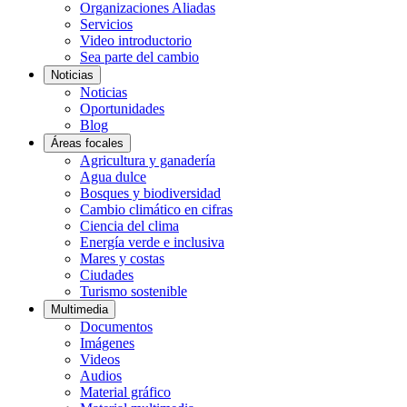
Organizaciones Aliadas
Servicios
Video introductorio
Sea parte del cambio
Noticias
Noticias
Oportunidades
Blog
Áreas focales
Agricultura y ganadería
Agua dulce
Bosques y biodiversidad
Cambio climático en cifras
Ciencia del clima
Energía verde e inclusiva
Mares y costas
Ciudades
Turismo sostenible
Multimedia
Documentos
Imágenes
Videos
Audios
Material gráfico